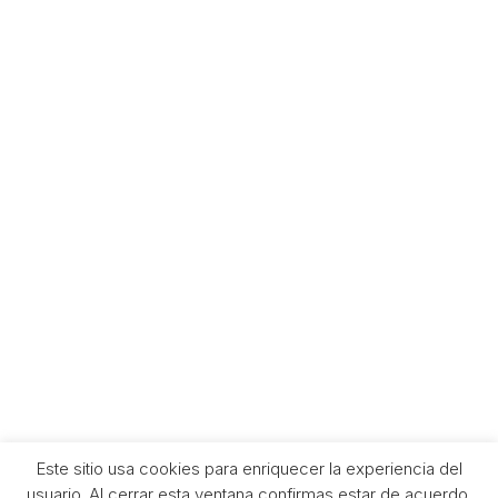
Política de Privacidad
Aviso Legal
Contacto
Sevilla
ilitiaeditorial@gmail.com
Este sitio usa cookies para enriquecer la experiencia del
Copyright © 2021 Ilitia Editorial. Powered by
usuario. Al cerrar esta ventana confirmas estar de acuerdo.
potenciatunegocio.es